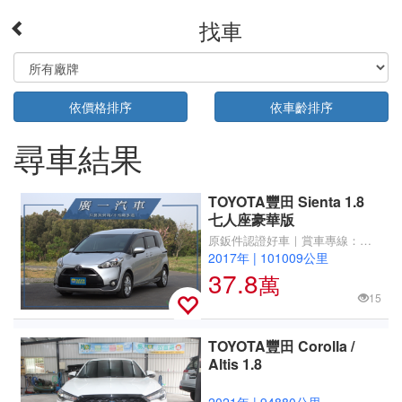
找車
依價格排序
依車齡排序
尋車結果
TOYOTA豐田 Sienta 1.8
七人座豪華版
原鈑件認證好車｜賞車專線：
0910-751521
2017年
|
101009公里
37.8
萬
15
TOYOTA豐田 Corolla /
Altis 1.8
2021年
|
94880公里