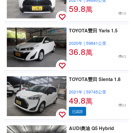
59.8
萬
16
TOYOTA豐田 Yaris 1.5
2020年
|
59841公里
36.8
萬
63
TOYOTA豐田 Sienta 1.8
2021年
|
59745公里
49.8
萬
24
已認證
AUDI奧迪 Q5 Hybrid