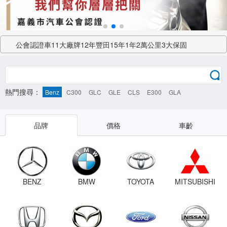
公會認證車11大廠牌12年豐田15年1年2萬公里3大保固
公會認證 誠信專業 公會把關 嚴選好車
車輛貶損鑑價服務專線 0910-751521
熱門搜尋：
Benz
C300
GLC
GLE
CLS
E300
GLA
品牌
價格
車齡
BENZ
BMW
TOYOTA
MITSUBISHI