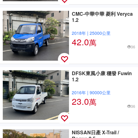
CMC-中華中華 菱利 Veryca
1.2
2018年
|
25000公里
42.0
萬
36
DFSK東風小康 穩發 Fuwin
1.2
2016年
|
90000公里
23.0
萬
36
NISSAN日產 X-Trail /