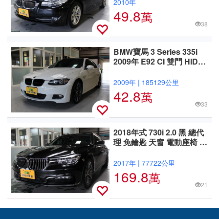
2010年
49.8
萬
38
BMW寶馬 3 Series 335i
2009年 E92 CI 雙門 HID頭
燈
2009年
|
185129公里
42.8
萬
33
2018年式 730i 2.0 黑 總代
理 免鑰匙 天窗 電動座椅 定
速 BMW手勢控制功能
2017年
|
77722公里
169.8
萬
21