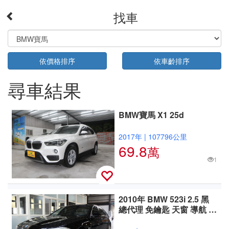
找車
依價格排序
依車齡排序
尋車結果
BMW寶馬 X1 25d
2017年
|
107796公里
69.8
萬
1
2010年 BMW 523i 2.5 黑
總代理 免鑰匙 天窗 導航 倒
車顯影 定速 HID頭燈