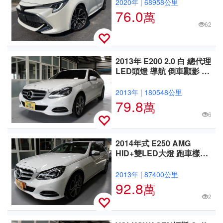
2020年
|
68958公里
76.0
萬
62
2013年 E200 2.0 白 總代理
LED頭燈 導航 倒車顯影 天
窗 定速 電動座椅 後座
2013年
|
180548公里
79.8
萬
6
2014年式 E250 AMG
HID+雙LED大燈 跑車樣式
鋼圈.自動停車
2013年
|
87400公里
92.8
萬
2