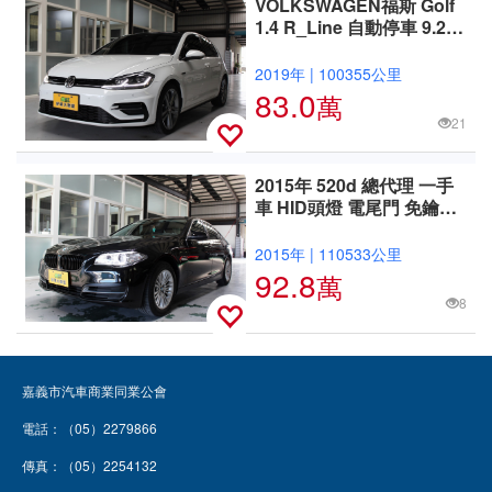
VOLKSWAGEN福斯 Golf
1.4 R_Line 自動停車 9.2吋
影音 全景天窗 盲點
2019年
|
100355公里
83.0
萬
21
2015年 520d 總代理 一手
車 HID頭燈 電尾門 免鑰匙
電動座椅 電尾門 定速
2015年
|
110533公里
92.8
萬
8
嘉義市汽車商業同業公會
電話：（05）2279866
傳真：（05）2254132