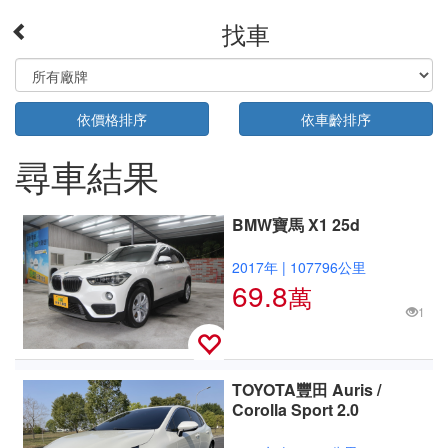
找車
依價格排序
依車齡排序
尋車結果
BMW寶馬 X1 25d
2017年
|
107796公里
69.8
萬
1
TOYOTA豐田 Auris /
Corolla Sport 2.0