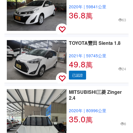
2020年
|
59841公里
36.8
萬
63
TOYOTA豐田 Sienta 1.8
2021年
|
59745公里
49.8
萬
24
已認證
MITSUBISHI三菱 Zinger
2.4
2020年
|
80996公里
35.0
萬
8