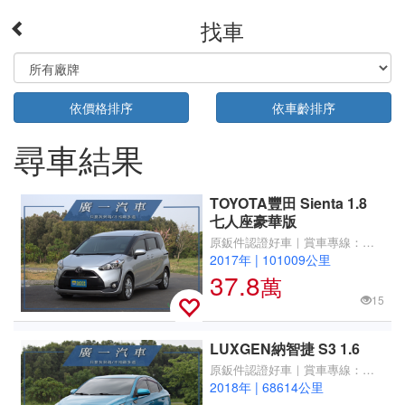
找車
依價格排序
依車齡排序
尋車結果
TOYOTA豐田 Sienta 1.8
七人座豪華版
原鈑件認證好車｜賞車專線：
0910-751521
2017年
|
101009公里
37.8
萬
15
LUXGEN納智捷 S3 1.6
原鈑件認證好車｜賞車專線：
0910-751521
2018年
|
68614公里