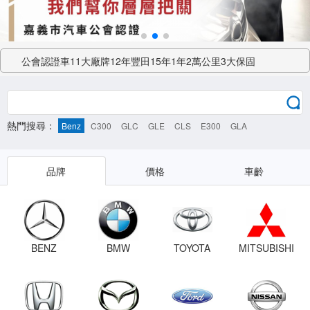
公會認證車11大廠牌12年豐田15年1年2萬公里3大保固
公會認證 誠信專業 公會把關 嚴選好車
車輛貶損鑑價服務專線 0910-751521
熱門搜尋：
Benz
C300
GLC
GLE
CLS
E300
GLA
品牌
價格
車齡
BENZ
BMW
TOYOTA
MITSUBISHI