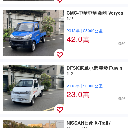
CMC-中華中華 菱利 Veryca
1.2
2018年
|
25000公里
42.0
萬
36
DFSK東風小康 穩發 Fuwin
1.2
2016年
|
90000公里
23.0
萬
36
NISSAN日產 X-Trail /